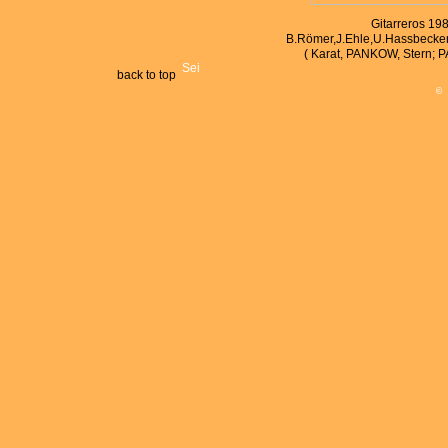
Gitarreros 198
B.Römer,J.Ehle,U.Hassbecker,S
( Karat, PANKOW, Stern; 
back to top
©