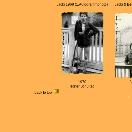
Jäcki 1968 (1.Autogrammphoto)
Jäcki & B
1970
J
letzter Schultag
back to top
©