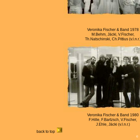
Veronika Fischer & Band 1978
M.Behm, Jäcki, V.Fischer,
Th.Natschinski, Ch.Pittius (v.l.n.r.
Veronika Fischer & Band 1980
F.Hille, F.Bartzsch, V.Fischer,
J.Ehle, Jäcki (v.l.n.r.)
back to top
©