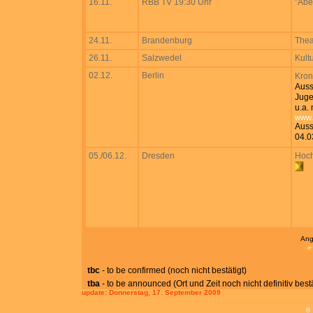
16.11.
RBB TV 19:30 Uhr
"Abe
24.11.
Brandenburg
Thea
26.11.
Salzwedel
Kult
02.12.
Berlin
Kron
Auss
Juge
u.a.
www.
Auss
04.0
05./06.12.
Dresden
Hoch
Ang
tbc
- to be confirmed (noch nicht bestätigt)
tba
- to be announced (Ort und Zeit noch nicht definitiv bestä
update:
Donnerstag, 17. September 2009
©