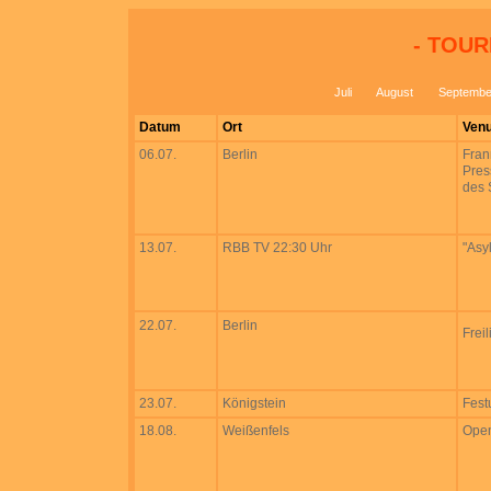
- TOURD
Juli
August
Septembe
Datum
Ort
Ven
06.07.
Berlin
Fran
Pres
des 
13.07.
RBB TV 22:30 Uhr
"Asy
22.07.
Berlin
Frei
23.07.
Königstein
Fest
18.08.
Weißenfels
Open