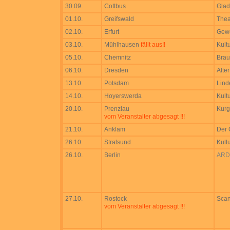
30.09.
Cottbus
Gla
01.10.
Greifswald
Thea
02.10.
Erfurt
Gewe
03.10.
Mühlhausen
fällt aus!!
Kultu
05.10.
Chemnitz
Brau
06.10.
Dresden
Alte
13.10.
Potsdam
Lind
14.10.
Hoyerswerda
Kultu
20.10.
Prenzlau
Kurg
vom Veranstalter abgesagt !!!
21.10.
Anklam
Der 
26.10.
Stralsund
Kult
26.10.
Berlin
ARD 
27.10.
Rostock
Scan
vom Veranstalter abgesagt !!!