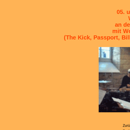
05. 
an de
mit W
(The Kick, Passport, B
Zurü