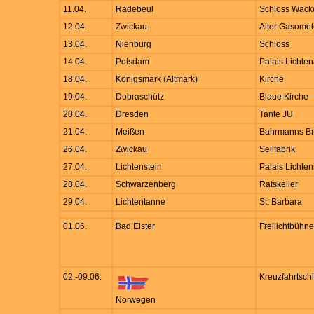
11.04.
Radebeul
Schloss Wacke
12.04.
Zwickau
Alter Gasomet
13.04.
Nienburg
Schloss
14.04.
Potsdam
Palais Lichte
18.04.
Königsmark (Altmark)
Kirche
19,04.
Dobraschütz
Blaue Kirche
20.04.
Dresden
Tante JU
21.04.
Meißen
Bahrmanns Bra
26.04.
Zwickau
Seilfabrik
27.04.
Lichtenstein
Palais Lichten
28.04.
Schwarzenberg
Ratskeller
29.04.
Lichtentanne
St. Barbara
01.06.
Bad Elster
Freilichtbühne
02.-09.06.
Kreuzfahrtsch
Norwegen