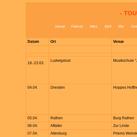
- TOU
Januar
Februar
März
April
Mai
Juni
Datum
Ort
Venue
Ludwigslust
Musikschule "
18.-23.03.
04.04.
Dresden
Hoppes Hofth
05.04.
Rathen
Burg Rathen
06.04.
Affalter
Zur Linde
07.04.
Altenburg
Priems Weind