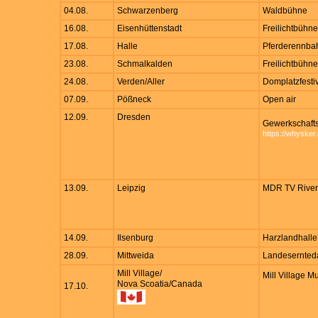
04.08.
Schwarzenberg
Waldbühne
16.08.
Eisenhüttenstadt
Freilichtbühne
17.08.
Halle
Pferderennba
23.08.
Schmalkalden
Freilichtbühne
24.08.
Verden/Aller
Domplatzfesti
07.09.
Pößneck
Open air
12.09.
Dresden
Gewerkschafts
https://whysker.
13.09.
Leipzig
MDR TV River
14.09.
Ilsenburg
Harzlandhalle
28.09.
Mittweida
Landesernteda
Mill Village/
Mill Village M
Nova Scoatia/Canada
17.10.