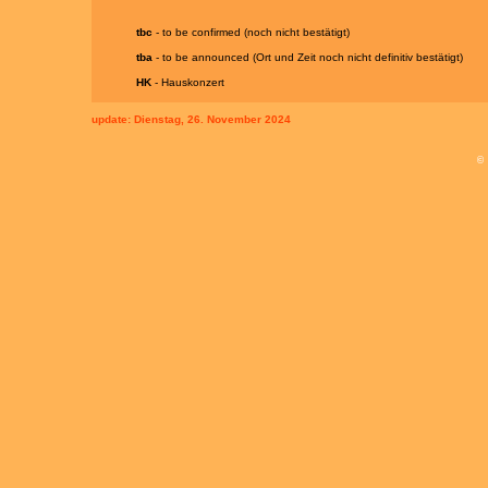
tbc
- to be confirmed (noch nicht bestätigt)
tba
- to be announced (Ort und Zeit noch nicht definitiv bestätigt)
HK
- Hauskonzert
update:
Dienstag, 26. November 2024
©