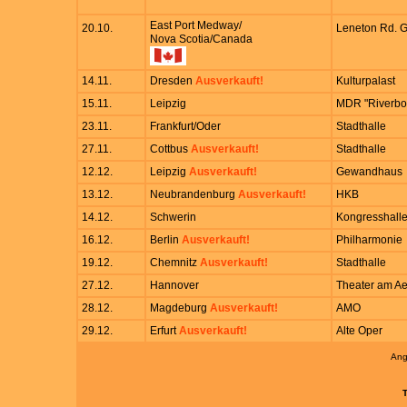
East Port Medway/
20.10.
Leneton Rd. 
Nova Scotia/Canada
14.11.
Dresden
Ausverkauft!
Kulturpalast
15.11.
Leipzig
MDR "Riverbo
23.11.
Frankfurt/Oder
Stadthalle
27.11.
Cottbus
Ausverkauft!
Stadthalle
12.12.
Leipzig
Ausverkauft!
Gewandhaus
13.12.
Neubrandenburg
Ausverkauft!
HKB
14.12.
Schwerin
Kongresshall
16.12.
Berlin
Ausverkauft!
Philharmonie
19.12.
Chemnitz
Ausverkauft!
Stadthalle
27.12.
Hannover
Theater am Ae
28.12.
Magdeburg
Ausverkauft!
AMO
29.12.
Erfurt
Ausverkauft!
Alte Oper
Ang
T