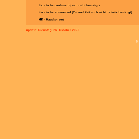
tbc
- to be confirmed (noch nicht bestätigt)
tba
- to be announced (Ort und Zeit noch nicht definitiv bestätigt)
HK
- Hauskonzert
update:
Dienstag, 25. Oktober 2022
©