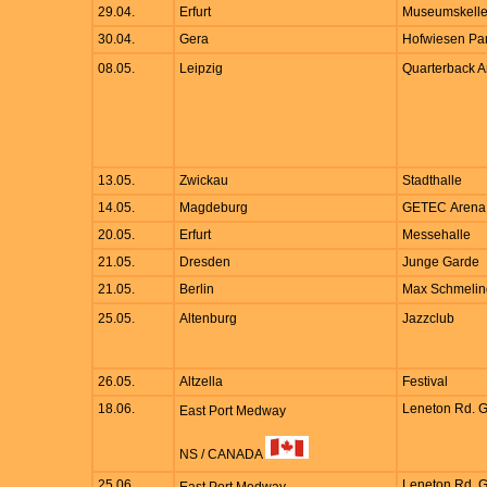
29.04.
Erfurt
Museumskelle
30.04.
Gera
Hofwiesen Par
08.05.
Leipzig
Quarterback A
13.05.
Zwickau
Stadthalle
14.05.
Magdeburg
GETEC Arena
20.05.
Erfurt
Messehalle
21.05.
Dresden
Junge Garde
21.05.
Berlin
Max Schmelin
25.05.
Altenburg
Jazzclub
26.05.
Altzella
Festival
18.06.
Leneton Rd. 
East Port Medway
NS / CANADA
25.06.
Leneton Rd. 