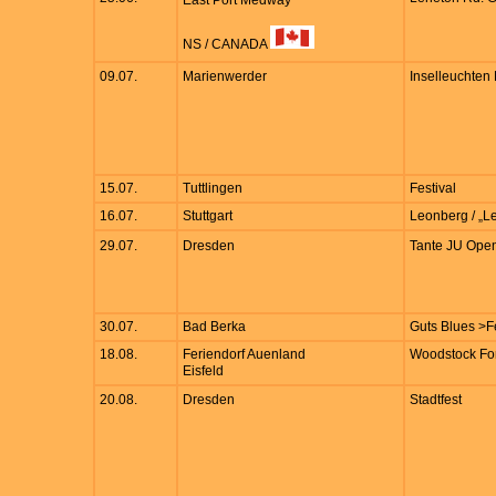
East Port Medway
NS / CANADA
09.07.
Marienwerder
Inselleuchten 
15.07.
Tuttlingen
Festival
16.07.
Stuttgart
Leonberg / „L
29.07.
Dresden
Tante JU Open
30.07.
Bad Berka
Guts Blues >Fe
18.08.
Feriendorf Auenland
Woodstock For
Eisfeld
20.08.
Dresden
Stadtfest