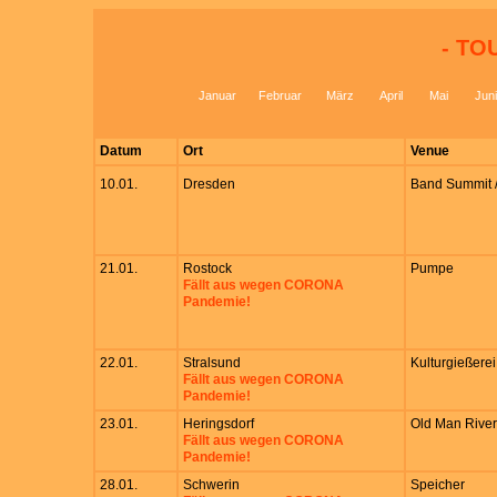
- TO
Januar
Februar
März
April
Mai
Juni
Datum
Ort
Venue
10.01.
Dresden
Band Summit /
21.01.
Rostock
Pumpe
Fällt aus wegen CORONA
Pandemie!
22.01.
Stralsund
Kulturgießerei
Fällt aus wegen CORONA
Pandemie!
23.01.
Heringsdorf
Old Man River
Fällt aus wegen CORONA
Pandemie!
28.01.
Schwerin
Speicher