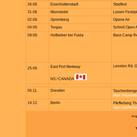
26.08.
Eisenhüttenstadt
Stadfest
31.08.
Wunsiedel
Luisen Festsp
02.09.
Spremberg
Opene Air
04.09.
Torgau
Schloß Open A
09.09.
Hofbieber bei Fulda
Bass Camp Re
Leneton Rd. 
East Port Medway
25.09.
NS / CANADA
05.11.
Dresden
Taschenbergp
https://hopegal
14.12.
Berlin
Pfefferberg Th
https://pfefferb
Ang
T