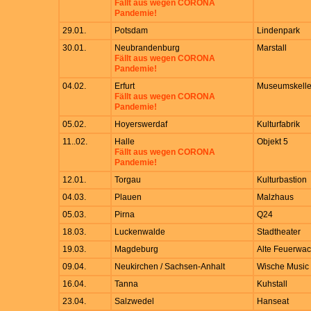
Fällt aus wegen CORONA
Pandemie!
29.01.
Potsdam
Lindenpark
30.01.
Neubrandenburg
Marstall
Fällt aus wegen CORONA
Pandemie!
04.02.
Erfurt
Museumskelle
Fällt aus wegen CORONA
Pandemie!
05.02.
Hoyerswerdaf
Kulturfabrik
11..02.
Halle
Objekt 5
Fällt aus wegen CORONA
Pandemie!
12.01.
Torgau
Kulturbastion
04.03.
Plauen
Malzhaus
05.03.
Pirna
Q24
18.03.
Luckenwalde
Stadtheater
19.03.
Magdeburg
Alte Feuerwa
09.04.
Neukirchen / Sachsen-Anhalt
Wische Music 
16.04.
Tanna
Kuhstall
23.04.
Salzwedel
Hanseat