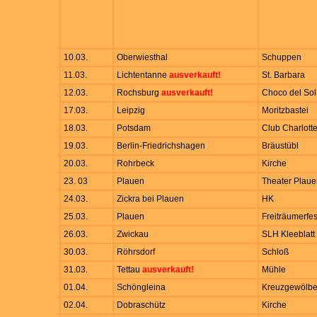
10.03.
Oberwiesthal
Schuppen
11.03.
Lichtentanne
ausverkauft!
St. Barbara
12.03.
Rochsburg
ausverkauft!
Choco del Sol
17.03.
Leipzig
Moritzbastei
18.03.
Potsdam
Club Charlott
19.03.
Berlin-Friedrichshagen
Bräustübl
20.03.
Rohrbeck
Kirche
23. 03
Plauen
Theater Plau
24.03.
Zickra bei Plauen
HK
25.03.
Plauen
Freiträumerfes
26.03.
Zwickau
SLH Kleeblatt
30.03.
Röhrsdorf
Schloß
31.03.
Tettau
ausverkauft!
Mühle
01.04.
Schöngleina
Kreuzgewölb
02.04.
Dobraschütz
Kirche