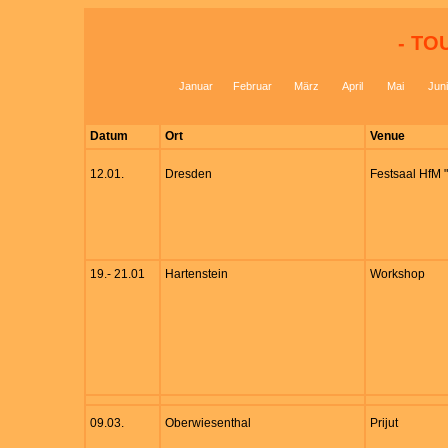
- TO
Januar
Februar
März
April
Mai
Juni
Datum
Ort
Venue
12.01.
Dresden
Festsaal HfM 
19.- 21.01
Hartenstein
Workshop
09.03.
Oberwiesenthal
Prijut