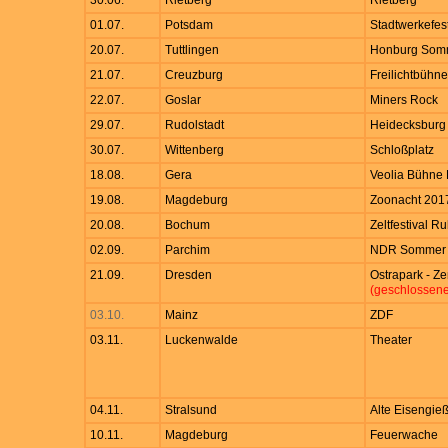
30.06.
Rietberg
Rietberg
01.07.
Potsdam
Stadtwerkefest
20.07.
Tuttlingen
Honburg Som
21.07.
Creuzburg
Freilichtbühne
22.07.
Goslar
Miners Rock
29.07.
Rudolstadt
Heidecksburg
30.07.
Wittenberg
Schloßplatz
18.08.
Gera
Veolia Bühne
19.08.
Magdeburg
Zoonacht 201
20.08.
Bochum
Zeltfestival Ru
02.09.
Parchim
NDR Sommer
21.09.
Dresden
Ostrapark - Ze
(geschlossene
03.10.
Mainz
ZDF
03.11.
Luckenwalde
Theater
04.11.
Stralsund
Alte Eisengieß
10.11.
Magdeburg
Feuerwache