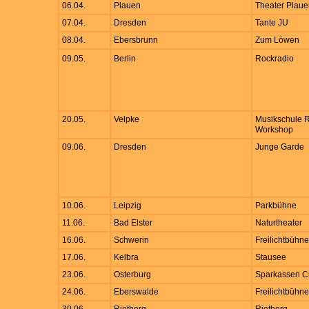
06.04.
Plauen
Theater Plau
07.04.
Dresden
Tante JU
08.04.
Ebersbrunn
Zum Löwen
09.05.
Berlin
Rockradio
20.05.
Velpke
Musikschul
Workshop
09.06.
Dresden
Junge Garde
10.06.
Leipzig
Parkbühne
11.06.
Bad Elster
Naturtheater
16.06.
Schwerin
Freilichtbühne
17.06.
Kelbra
Stausee
23.06.
Osterburg
Sparkassen C
24.06.
Eberswalde
Freilichtbühne