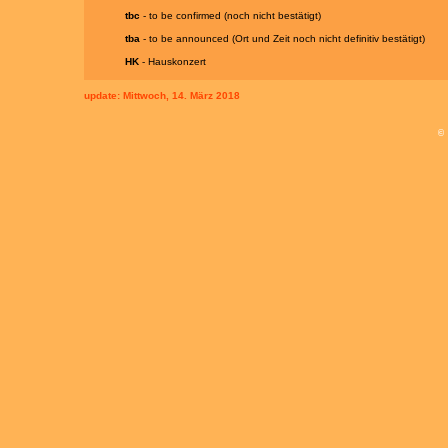
tbc
- to be confirmed (noch nicht bestätigt)
tba
- to be announced (Ort und Zeit noch nicht definitiv bestätigt)
HK
- Hauskonzert
update:
Mittwoch, 14. März 2018
©