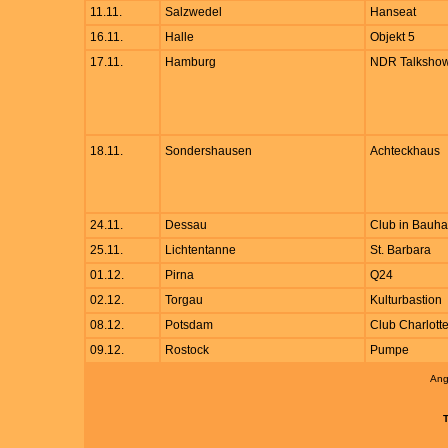
11.11.
Salzwedel
Hanseat
16.11.
Halle
Objekt 5
17.11.
Hamburg
NDR Talksho
18.11.
Sondershausen
Achteckhaus
24.11.
Dessau
Club in Bauh
25.11.
Lichtentanne
St. Barbara
01.12.
Pirna
Q24
02.12.
Torgau
Kulturbastion
08.12.
Potsdam
Club Charlott
09.12.
Rostock
Pumpe
Ang
T