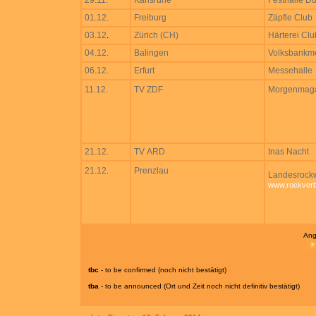
29.11.
Karlsruhe
Festhalle Du
01.12.
Freiburg
Zäpfle Club
03.12
.
Zürich (CH)
Härterei Clu
04.12.
Balingen
Volksbankm
06.12.
Erfurt
Messehalle
11.12.
TV ZDF
Morgenmag
21.12.
TV ARD
Inas Nacht
21.12.
Prenzlau
Landesrockw
www.rockver
Ang
tbc
- to be confirmed (noch nicht bestätigt)
tba
- to be announced (Ort und Zeit noch nicht definitiv bestätigt)