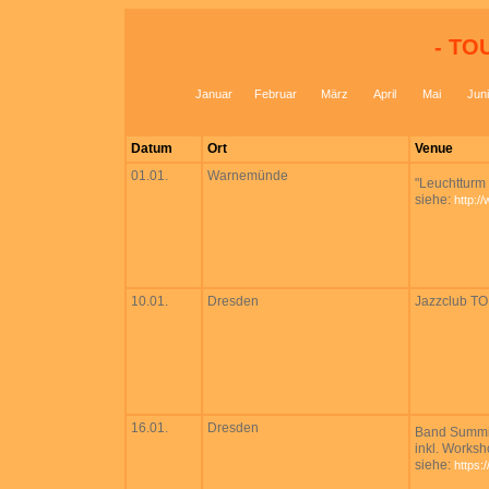
- TO
Januar
Februar
März
April
Mai
Juni
Datum
Ort
Venue
01.01.
Warnemünde
"Leuchtturm
siehe:
http:/
10.01.
Dresden
Jazzclub TO
16.01.
Dresden
Band Summit 
inkl. Works
siehe:
https: