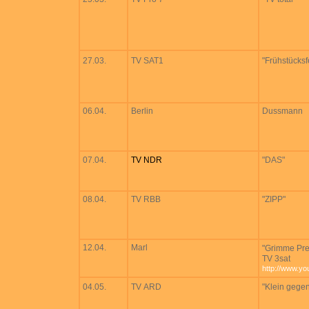
27.03.
TV SAT1
"Frühstücks
06.04.
Berlin
Dussmann
07.04.
TV NDR
"DAS"
08.04.
TV RBB
"ZIPP"
12.04.
Marl
"Grimme Pre
TV 3sat
http://www.y
04.05.
TV ARD
"Klein gege