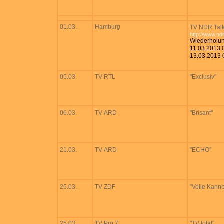
01.03.
Hamburg
TV NDR Tal
http://www.nd
Wiederholu
11.03.2013 
13.03.2013 
05.03.
TV RTL
"Exclusiv"
06.03.
TV ARD
"Brisant"
21.03.
TV ARD
"ECHO"
25.03.
TV ZDF
"Volle Kann
25.03.
TV Pro 7
"TV total"