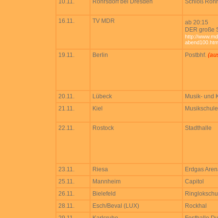
10.11.
Röhrsdorf bei Dresden
Schloß Röhr
16.11.
TV MDR
ab 20:15
DER große 
http://www.mdr
abend100.htm
19.11.
Berlin
Postbhf.
(au
20.11.
Lübeck
Musik- und 
21.11.
Kiel
Musikschule
22.11.
Rostock
Stadthalle
23.11.
Riesa
Erdgas Aren
25.11.
Mannheim
Capitol
26.11.
Bielefeld
Ringloksch
28.11.
Esch/Beval (LUX)
Rockhal