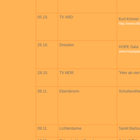
05.10.
TV ARD
Kurt Kröme
http://www.rb
26.10.
Dresden
HOPE Gala
www.hopegala
28.10.
TV MDR
"Hier ab vier
08.11.
Ebersbrunn
Schullandh
09.11.
Lichtentanne
Sankt Barba