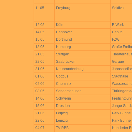
11.05.
Freyburg
Sektival
12.05
Köln
E-Werk
14.05.
Hannover
Capitol
15.05.
Dortmund
FZW
18.05.
Hamburg
Große Freihe
21.05.
Stuttgart
Theaterhau
22.05.
Saabrücken
Garage
31.05.
Neubrandenburg
Jahnsportfo
01.06
.
Cottbus
Stadthalle
02.06.
Chemnitz
Wasserschlo
08.06.
Sondershausen
Thüringenta
14.06.
Schwerin
Freilichtbüh
15.06.
Dresden
Junge Gard
21.06.
Leipzig
Park Bühne
22.06.
Leipzig
Park Bühne
04.07.
TV RBB
Hunderter B