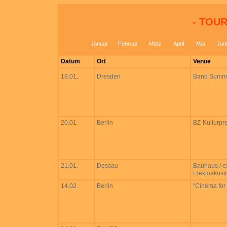
- TOUR
Januar
Februar
März
April
Mai
Juni
Datum
Ort
Venue
18.01
.
Dresden
Band Summit
20.01.
Berlin
BZ-Kulturpre
21.01.
Dessau
Bauhaus / e
Elektoakust
14.02.
Berlin
"Cinema for