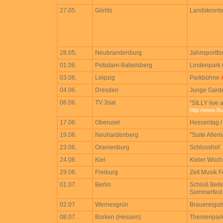
27.05.
Görlitz
Landskronbr
28.05
.
Neubrandenburg
Jahnsportfo
01.06.
Potsdam-Babelsberg
Lindenpark 
03.06.
Leipzig
Parkbühne
04.06.
Dresden
Junge Gard
06.06.
TV 3sat
"SILLY live
http://www.3s
17.06.
Oberusel
Hessentag /
19.06.
Neuhardenberg
"Suite Allem
23.06.
Oranienburg
Schlosshof
24.06.
Kiel
Kieler Woch
29.06.
Freiburg
Zelt Musik F
01.07.
Berlin
Schloß Belle
Sommerfest
02.07.
Wernesgrün
Brauereigut
08.07.
Borken (Hessen)
Themenpark 