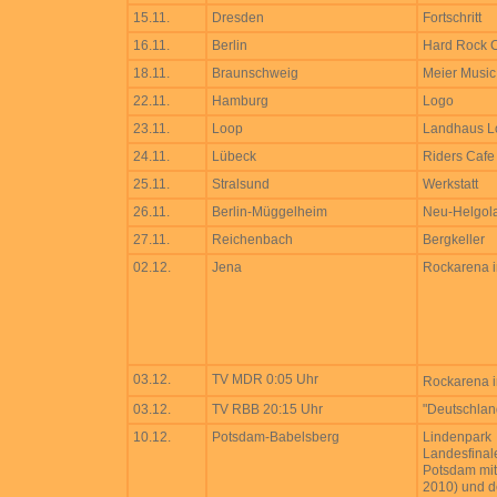
15.11.
Dresden
Fortschritt
16.11.
Berlin
Hard Rock 
18.11.
Braunschweig
Meier Music
22.11.
Hamburg
Logo
23.11.
Loop
Landhaus L
24.11.
Lübeck
Riders Cafe
25.11.
Stralsund
Werkstatt
26.11.
Berlin-Müggelheim
Neu-Helgol
27.11.
Reichenbach
Bergkeller
02.12.
Jena
Rockarena i
03.12.
TV MDR 0:05 Uhr
Rockarena i
03.12.
TV RBB 20:15 Uhr
"Deutschlan
10.12.
Potsdam-Babelsberg
Lindenpark
Landesfinal
Potsdam mit
2010) und