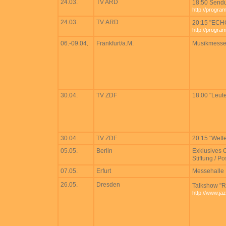
24.03.
TV ARD
18:50 Send
http://progra
24.03.
TV ARD
20:15 "ECH
http://progra
06.-09.04
.
Frankfurt/a.M.
Musikmess
30.04.
TV ZDF
18:00 "Leut
30.04.
TV ZDF
20:15 "Wette
05.05.
Berlin
Exklusives 
Stiftung / Po
07.05.
Erfurt
Messehalle
26.05.
Dresden
Talkshow "R
http://www.ja