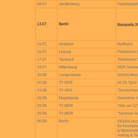
09.07.
Senftenberg
Familienpar
13.07.
Berlin
Bassparty 
15.07
.
Ansbach
Reitbahn
16.07.
Leipzig
Parkbühne (
17.07.
Tambach
Tambacher 
23.07.
Wittenburg
NDR Somme
20.08.
Langenwede
Schloß Mer
20.08.
TV NDR
20:15 "Quiz
24.08.
TV ARD
"Deutschlan
28.08.
Magdeburg
Seebühne i
29.08.
TV MDR
"Hier um 12
29.08.
TV MDR
"Sachsen-An
06.09.
Berlin
DEKRA Hoc
für Fernsehe
& Wirtschaf
Vortrag & T