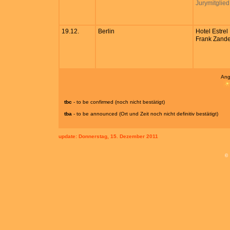
Jurymitglied
19.12.
Berlin
Hotel Estrel
Frank Zande
Ang
tbc
- to be confirmed (noch nicht bestätigt)
tba
- to be announced (Ort und Zeit noch nicht definitiv bestätigt)
update:
Donnerstag, 15. Dezember 2011
©