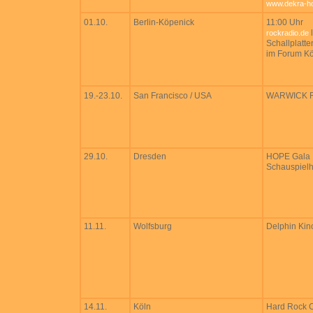
www.dekra-ho
01.10.
Berlin-Köpenick
11:00 Uhr
l
rockradio.de
Schallplatt
im Forum K
19.-23.10.
San Francisco / USA
WARWICK Fo
29.10.
Dresden
HOPE Gala
Schauspiel
11.11.
Wolfsburg
Delphin Kin
14.11.
Köln
Hard Rock 