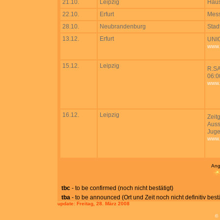
21.10.
Leipzig
Hau
22.10.
Erfurt
Mess
28.10.
Neubrandenburg
Stad
13.12.
Erfurt
UNIC
www.
15.12.
Leipzig
R.SA
06:0
www.
16.12.
Leipzig
Zeit
Auss
Juge
www.
Ang
tbc
- to be confirmed (noch nicht bestätigt)
tba
- to be announced (Ort und Zeit noch nicht definitiv bestä
update:
Freitag, 28. März 2008
©