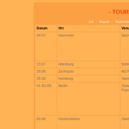
- TOURD
Juli
August
Septembe
Datum
Ort
Ven
09.07
.
Hannover
Secr
13.07.
Altenburg
Schl
20.08.
Zschopau
MZ F
26.08.
Hamburg
Stars
01./02.09
.
Berlin
Show
Fran
03.09.
Aschersleben
Stadt