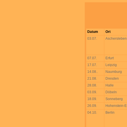
Datum
Ort
03.07.
Aschersleben
07.07.
Erfurt
17.07.
Leipzig
14.08..
Naumburg
21.08.
Dresden
28.08.
Halle
03.09.
Döbeln
18.09.
Sonneberg
26.09.
Hohenstein-E
04.10.
Berlin