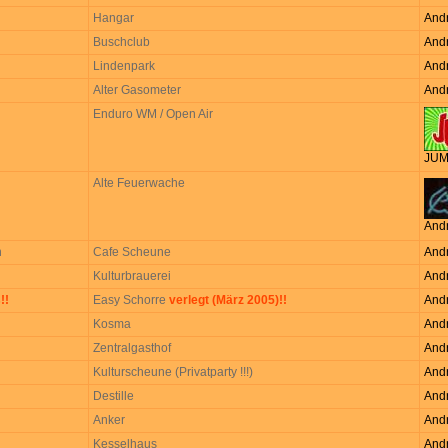
Hangar
And
Buschclub
And
Lindenpark
And
Alter Gasometer
And
Enduro WM / Open Air
JUM
Alte Feuerwache
And
n
Cafe Scheune
And
Kulturbrauerei
And
!!
Easy Schorre
verlegt (März 2005)!!
And
Kosma
And
Zentralgasthof
And
Kulturscheune (Privatparty !!!)
And
Destille
And
Anker
And
Kesselhaus
And