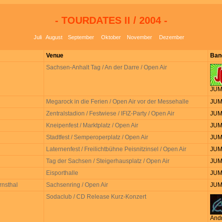
- TOURDATES II / 2004 -
Juli
August
September
Oktober
November
Dezember
Venue
Ban
Sachsen-Anhalt Tag / An der Darre / Open Air
JUM
Megarock in die Ferien / Open Air vor der Messehalle
JUM
Zentralstadion / Festwiese / IFIZ-Party / Open Air
JUM
Kneipenfest / Marktplatz / Open Air
JUM
Stadtfest / Semperoperplatz / Open Air
JUM
Laternenfest / Freilichtbühne Peisnitzinsel / Open Air
JUM
Tag der Sachsen / Steigerhausplatz / Open Air
JUM
Eisporthalle
JUM
rnsthal
Sachsenring / Open Air
JUM
Sodaclub / CD Release Kurz-Konzert
And