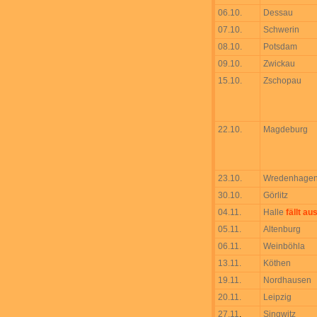
06.10.
Dessau
07.10.
Schwerin
08.10.
Potsdam
09.10.
Zwickau
15.10.
Zschopau
22.10.
Magdeburg
23.10.
Wredenhage
30.10.
Görlitz
04.11.
Halle
fällt aus
05.11.
Altenburg
06.11.
Weinböhla
13.11.
Köthen
19.11.
Nordhausen
20.11.
Leipzig
27.11
.
Singwitz