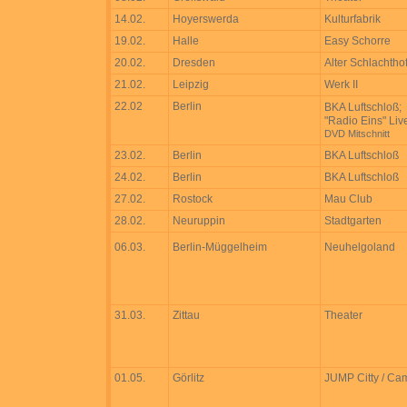
14.02.
Hoyerswerda
Kulturfabrik
19.02.
Halle
Easy Schorre
20.02.
Dresden
Alter Schlachtho
21.02.
Leipzig
Werk II
22.02
Berlin
BKA Luftschloß;
"Radio Eins" Liv
DVD Mitschnitt
23.02.
Berlin
BKA Luftschloß
24.02.
Berlin
BKA Luftschloß
27.02.
Rostock
Mau Club
28.02.
Neuruppin
Stadtgarten
06.03.
Berlin-Müggelheim
Neuhelgoland
31.03.
Zittau
Theater
01.05.
Görlitz
JUMP Citty / Ca