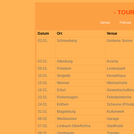
- TOUR
Januar
Februar
Datum
Ort
Venue
02.01
.
Schneeberg
Goldene Sonne
03.01.
Altenburg
Kosma
09.01.
Potsdam
Lindenpark
10.01.
Singwitz
Kesselhaus
15.01.
Weimar
Weimarhalle
16.01.
Erfurt
Gewerkschaftsh
23.01.
Rollenhagen
Feldsteinkirche
24.01.
Köthen
Scheune (Privatp
31.01.
Magdeburg
Kulturwerk
06.02.
Weißwasser
Garage
07.02.
Limbach-Oberfrohna
Stadthalle
08.02.
Greifswald
Theater