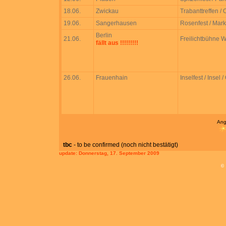
18.06.
Zwickau
Trabanttreffen / 
19.06.
Sangerhausen
Rosenfest / Markt
Berlin
21.06.
Freilichtbühne W
fällt aus !!!!!!!!!
26.06.
Frauenhain
Inselfest / Insel 
Ang
tbc
- to be confirmed (noch nicht bestätigt)
update:
Donnerstag, 17. September 2009
©