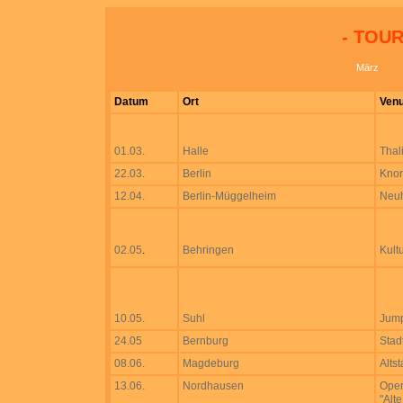
- TOUR
März
Datum
Ort
Ven
01.03.
Halle
Thal
22.03.
Berlin
Knor
12.04.
Berlin-Müggelheim
Neuh
02.05
.
Behringen
Kult
10.05.
Suhl
Jump
24.05
Bernburg
Stad
08.06.
Magdeburg
Altst
13.06.
Nordhausen
Open
"Alt