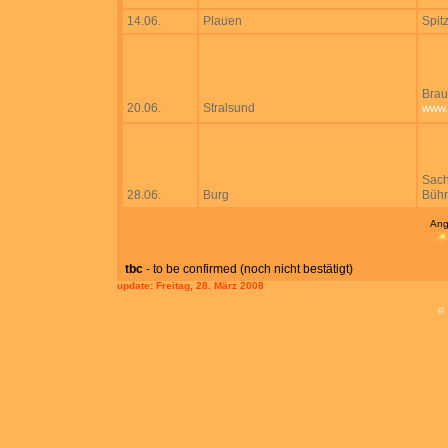
14.06.
Plauen
Spit
Brau
20.06.
Stralsund
www.
Sach
28.06.
Burg
Bühn
Ang
tbc
- to be confirmed (noch nicht bestätigt)
update:
Freitag, 28. März 2008
©