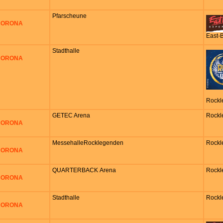
Pfarscheune
 CORONA
East-
Stadthalle
 CORONA
Rockl
GETEC Arena
Rockl
 CORONA
MessehalleRocklegenden
Rockl
 CORONA
QUARTERBACK Arena
Rockl
 CORONA
Stadthalle
Rockl
 CORONA