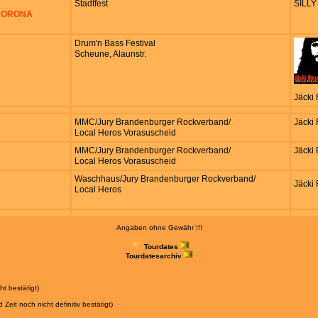
Stadtfest
SILLY
 CORONA
Drum'n Bass Festival
Scheune, Alaunstr.
Jäcki
MMC/Jury Brandenburger Rockverband/
Jäcki
Local Heros Vorasuscheid
MMC/Jury Brandenburger Rockverband/
Jäcki
Local Heros Vorasuscheid
Waschhaus/Jury Brandenburger Rockverband/
Jäcki
Local Heros
Angaben ohne Gewähr !!!
Tourdates
Tourdatesarchiv
ht bestätigt)
Zeit noch nicht definitiv bestätigt)