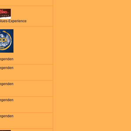
Blues-Experience
egenden
egenden
egenden
egenden
egenden