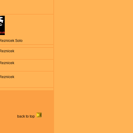
 Reznicek Solo
 Reznicek
 Reznicek
 Reznicek
back to top