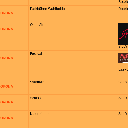
Rockl
Parkbühne Wuhlheide
Rockl
 CORONA
Open Air
 CORONA
SILLY
Festival
 CORONA
East-
Stadtfest
SILLY
 CORONA
Schloß
SILLY
 CORONA
Naturbühne
SILLY
 CORONA