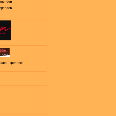
egenden
egenden
Blues-Experience