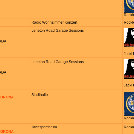
Rockl
Radio Wohnzimmer Konzert
Rockl
Leneton Road Garage Sessions
NADA
Jacki
Leneton Road Garage Sessions
NADA
Jacki
Stadthalle
 CORONA
Rockl
Jahnsportforum
Rockl
 CORONA