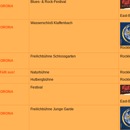
Blues- & Rock-Festival
 CORONA
East-
Wasserschloß Klaffenbach
 CORONA
Rockl
Freilichbühne Schlossgarten
Rockl
 CORONA
Fällt aus!
Naturbühne
Rockl
!
Hutbergbühne
Rockl
Festival
 CORONA
East-
Freilichbühne Junge Garde
 CORONA