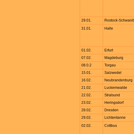
29.01.
Rostock-Schwanit
31.01.
Halle
01.02.
Erfurt
07.02.
Magdeburg
08.0.2
Torgau
15.01.
Salzwedel
16.02.
Neubrandenburg
21.02.
Luckemwalde
22.02.
Stralsund
23.02.
Heringsdorf
28.02.
Dresden
29.02.
Lichtentanne
02.02.
Cottbus