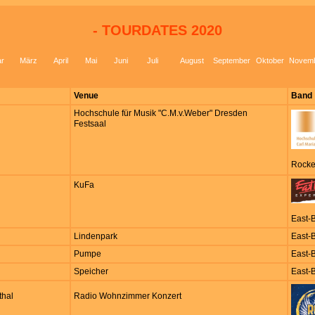
- TOURDATES 2020
ar
März
April
Mai
Juni
Juli
August
September
Oktober
Novem
Venue
Band
Hochschule für Musik "C.M.v.Weber" Dresden
Festsaal
Rocke
KuFa
East-
Lindenpark
East-
Pumpe
East-
Speicher
East-
thal
Radio Wohnzimmer Konzert