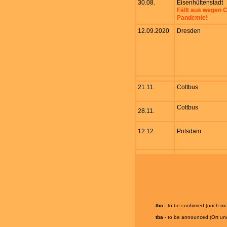
30.08.
Eisenhüttenstadt
Fällt aus wegen
Pandemie!
12.09.2020
Dresden
21.11.
Cottbus
Cottbus
28.11.
12.12.
Potsdam
tbc
- to be confirmed (noch nic
tba
- to be announced (Ort und 