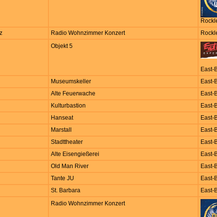
Rockl
z
Radio Wohnzimmer Konzert
Rockl
Objekt 5
East-
Museumskeller
East-
Alte Feuerwache
East-
Kulturbastion
East-
Hanseat
East-
Marstall
East-
Stadttheater
East-
Alte Eisengießerei
East-
Old Man River
East-
Tante JU
East-
St. Barbara
East-
Radio Wohnzimmer Konzert